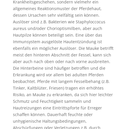
Krankheitsgeschehen, sondern vielmehr ein
allgemeines Reaktionsmuster der Pferdehaut,
dessen Ursachen sehr vielfältig sein können.
Auslöser sind z.B. Bakterien wie Staphyloccocus
aureus und/oder Chorioptismilben, aber auch
Hautpilze können beteiligt sein. Eine über das
Immunsystem ausgelöste Hautentzündung ist
ebenfalls ein möglicher Auslöser. Die Mauke betrifft
meist den hinteren Abschnitt der Fessel, kann sich
aber auch nach oben oder nach vorne ausbreiten.
Die Hinterbeine sind häufiger betroffen und die
Erkrankung wird vor allem bei adulten Pferden
beobachtet. Pferde mit langem Fesselbehang (z.B.
Tinker, Kaltblüter, Friesen) tragen ein erhöhtes
Risiko, an Mauke zu erkranken, da sich hier leichter
Schmutz und Feuchtigkeit sammeln und
Hautreizungen eine Eintrittspforte für Erreger
schaffen können. Dauerhaft feuchte oder
unhygienische Haltungsbedingungen,
Abschürfungen oder Verletzungen z.B. durch